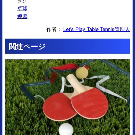
タグ:
卓球
練習
作者：
Let's Play Table Tennis管理人
関連ページ